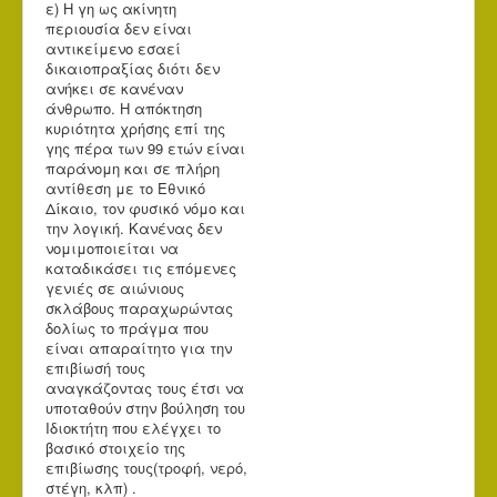
ε) Η γη ως ακίνητη
περιουσία δεν είναι
αντικείμενο εσαεί
δικαιοπραξίας διότι δεν
ανήκει σε κανέναν
άνθρωπο. Η απόκτηση
κυριότητα χρήσης επί της
γης πέρα των 99 ετών είναι
παράνομη και σε πλήρη
αντίθεση με το Εθνικό
Δίκαιο, τον φυσικό νόμο και
την λογική. Κανένας δεν
νομιμοποιείται να
καταδικάσει τις επόμενες
γενιές σε αιώνιους
σκλάβους παραχωρώντας
δολίως το πράγμα που
είναι απαραίτητο για την
επιβίωσή τους
αναγκάζοντας τους έτσι να
υποταθούν στην βούληση του
Ιδιοκτήτη που ελέγχει το
βασικό στοιχείο της
επιβίωσης τους(τροφή, νερό,
στέγη, κλπ) .