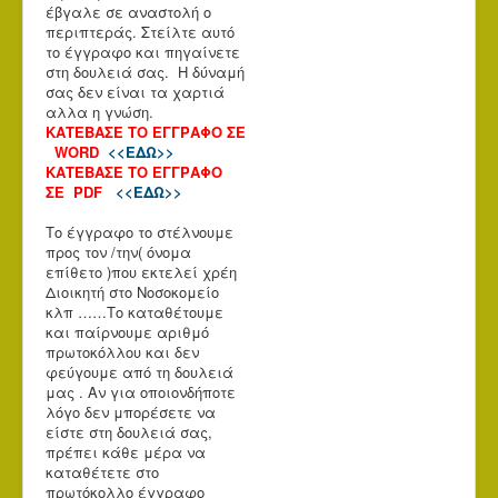
έβγαλε σε αναστολή ο
περιπτεράς. Στείλτε αυτό
το έγγραφο και πηγαίνετε
στη δουλειά σας. Η δύναμή
σας δεν είναι τα χαρτιά
αλλα η γνώση.
ΚΑΤΕΒΑΣΕ ΤΟ ΕΓΓΡΑΦΟ ΣΕ
WORD
<<ΕΔΩ>>
ΚΑΤΕΒΑΣΕ ΤΟ ΕΓΓΡΑΦΟ
ΣΕ PDF
<<ΕΔΩ>>
Το έγγραφο το στέλνουμε
προς τον /την( όνομα
επίθετο )που εκτελεί χρέη
Διοικητή στο Νοσοκομείο
κλπ ……Το καταθέτουμε
και παίρνουμε αριθμό
πρωτοκόλλου και δεν
φεύγουμε από τη δουλειά
μας . Αν για οποιονδήποτε
λόγο δεν μπορέσετε να
είστε στη δουλειά σας,
πρέπει κάθε μέρα να
καταθέτετε στο
πρωτόκολλο έγγραφο