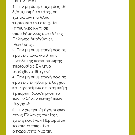
ΕΝΤΕΛΟΥΜΕ:
1. Την μη συμμετοχή σας σε
δέσμευση ή κατάσχεση
χρημάτων ή άλλου
περιουσιακού στοιχείου
(Υποθήκες κλπ) σε
υποτιθέμενους οφειλέτες
Έλληνες Αυτόχθονες
Ιθαγενείς .
2. Την μη συμμετοχή σας σε
πράξεις αναγκαστικής
εκτέλεσης κατά ακίνητης
περιουσίας Έλληνα
αυτόχθονα Ιθαγενή.
4. Την μη συμμετοχή σας σε
πράξεις επιβολής ελέγχου
και προστίμων σε ατομική ή
εμπορική δραστηριότητα
των ελλήνων αυτοχθόνων
ιθαγενών.
5. Την χορήγηση εγγράφων
στους Έλληνες πολίτες
χωρίς κανέναν Περιορισμό ,
τα οποία τους είναι
απαραίτητα για την