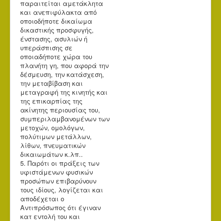
παραιτείται αμετάκλητα
και ανεπιφύλακτα από
οποιοδήποτε δικαίωμα
δικαστικής προσφυγής,
ένστασης, ασυλιών ή
υπεράσπισης σε
οποιαδήποτε χώρα του
πλανήτη γη, που αφορά την
δέσμευση, την κατάσχεση,
την μεταβίβαση και
μεταγραφή της κινητής και
της επικαρπίας της
ακίνητης περιουσίας του,
συμπεριλαμβανομένων των
μετοχών, ομολόγων,
πολύτιμων μετάλλων,
λίθων, πνευματικών
δικαιωμάτων κ.λπ..
5. Παρότι οι πράξεις των
υφιστάμενων φυσικών
προσώπων επιβαρύνουν
τους ιδίους, λογίζεται και
αποδέχεται ο
Αντιπρόσωπος ότι έγιναν
κατ εντολή του και