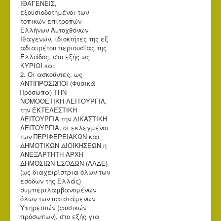
ΙΘΑΓΕΝΕΙΣ,
εξουσιοδοτημένοι των
τοπικών επιτροπών
Ελλήνων Αυτοχθόνων
Ιθαγενών, ιδιοκτήτες της εξ
αδιαιρέτου περιουσίας της
Ελλάδος, στο εξής ως
ΚΥΡΙΟΙ και
2. Οι ασκούντες, ως
ΑΝΤΙΠΡΟΣΩΠΟΙ (Φυσικά
Πρόσωπα) ΤΗΝ
ΝΟΜΟΘΕΤΙΚΗ ΛΕΙΤΟΥΡΓΙΑ,
την ΕΚΤΕΛΕΣΤΙΚΗ
ΛΕΙΤΟΥΡΓΙΑ την ΔΙΚΑΣΤΙΚΗ
ΛΕΙΤΟΥΡΓΙΑ, οι εκλεγμένοι
των ΠΕΡΙΦΕΡΕΙΑΚΩΝ και
ΔΗΜΟΤΙΚΩΝ ΔΙΟΙΚΗΣΕΩΝ η
ΑΝΕΞΑΡΤΗΤΗ ΑΡΧΗ
ΔΗΜΟΣΙΩΝ ΕΣΟΔΩΝ (ΑΑΔΕ)
(ως διαχειρίστρια όλων των
εσόδων της Ελλάς)
συμπεριλαμβανομένων
όλων των υφιστάμενων
Υπηρεσιών (φυσικών
πρόσωπων), στο εξής για