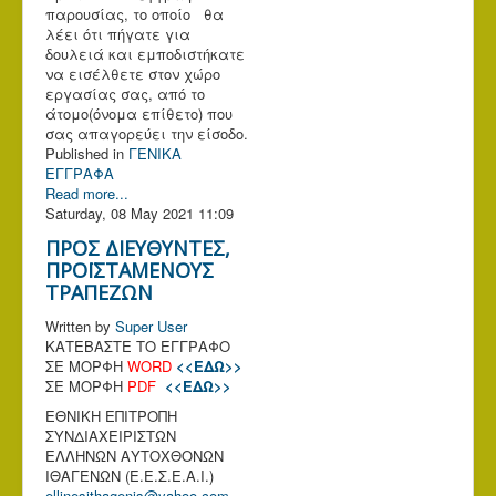
παρουσίας, το οποίο θα
λέει ότι πήγατε για
δουλειά και εμποδιστήκατε
να εισέλθετε στον χώρο
εργασίας σας, από το
άτομο(όνομα επίθετο) που
σας απαγορεύει την είσοδο.
Published in
ΓΕΝΙΚΑ
ΕΓΓΡΑΦΑ
Read more...
Saturday, 08 May 2021 11:09
ΠΡΟΣ ΔΙΕΥΘΥΝΤΕΣ,
ΠΡΟΪΣΤΑΜΕΝΟΥΣ
ΤΡΑΠΕΖΩΝ
Written by
Super User
ΚΑΤΕΒΑΣΤΕ ΤΟ ΕΓΓΡΑΦΟ
ΣΕ ΜΟΡΦΗ
WORD
<<ΕΔΩ>>
ΣΕ ΜΟΡΦΗ
PDF
<<ΕΔΩ>>
ΕΘΝΙΚΗ ΕΠΙΤΡΟΠΗ
ΣΥΝΔΙΑΧΕΙΡΙΣΤΩΝ
ΕΛΛΗΝΩΝ ΑΥΤΟΧΘΟΝΩΝ
ΙΘΑΓΕΝΩΝ (Ε.Ε.Σ.Ε.Α.Ι.)
ellinesithagenis@yahoo.com