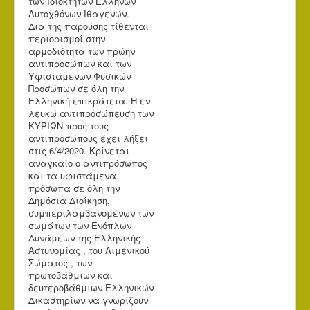
των Ιδιοκτητών Ελλήνων
Αυτοχθόνων Ιθαγενών.
Δια της παρούσης τίθενται
περιορισμοί στην
αρμοδιότητα των πρώην
αντιπροσώπων και των
Υφιστάμενων Φυσικών
Προσώπων σε όλη την
Ελληνική επικράτεια. Η εν
λευκώ αντιπροσώπευση των
ΚΥΡΙΩΝ προς τους
αντιπροσώπους έχει λήξει
στις 6/4/2020. Κρίνεται
αναγκαίο ο αντιπρόσωπος
και τα υφιστάμενα
πρόσωπα σε όλη την
Δημόσια Διοίκηση,
συμπεριλαμβανομένων των
σωμάτων των Ενόπλων
Δυνάμεων της Ελληνικής
Αστυνομίας , του Λιμενικού
Σώματος , των
πρωτοβάθμιων και
δευτεροβάθμιων Ελληνικών
Δικαστηρίων να γνωρίζουν