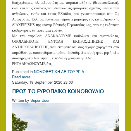
διαχειρίσεως, πληρεξουσιότητας, παρακαταθήκης (θεματοφύλακα),
κλπ. και τους κανόνες που διέπουν τις εμπορικές σχέσεις μεταξύ των
ανθρώπων, εντός και εκτός Ελλάδος, σας γνωστοποιούμε ότι: Ως
Aυτόχθονες Έλληνες Iθαγενείς, είμαστε μάρτυρες της καταστροφικής
ΔΙΑΧΕΙΡΙΣΗΣ της κοινής Εθνικής Περιουσίας μας, από τις εκάστοτε
κυβερνήσεις τα τελευταία χρόνια.
Με την παρούσα, ΑΝΑΚΑΛΟΥΜΕ καθολικά και αμετάκλητα,
ΟΠΟΙΑΔΗΠΟΤΕ ΕΝΤΟΛΗ ΕΚΠΡΟΣΩΠΗΣΗΣ ΚΑΙ
ΑΝΤΙΠΡΟΣΩΠΕΥΣΗΣ, που εκτιμάτε ότι σας είχαμε χορηγήσει στο
παρελθόν, με οποιονδήποτε τρόπο, δηλαδή, είτε αυτή ήταν ρητή, είτε
σιωπηρή, είτε δια ψήφου, είτε δια εγγράφων ή άλλο.
ΡΗΤΑ ΔΗΛΩΝΟΥΜΕ ότι,
Published in
ΝΟΜΟΘΕΤΙΚΗ ΛΕΙΤΟΥΡΓΙΑ
Read more...
Saturday, 19 September 2020 23:03
ΠΡΟΣ ΤΟ ΕΥΡΩΠΑΪΚΟ ΚΟΙΝΟΒΟΥΛΙΟ
Written by
Super User