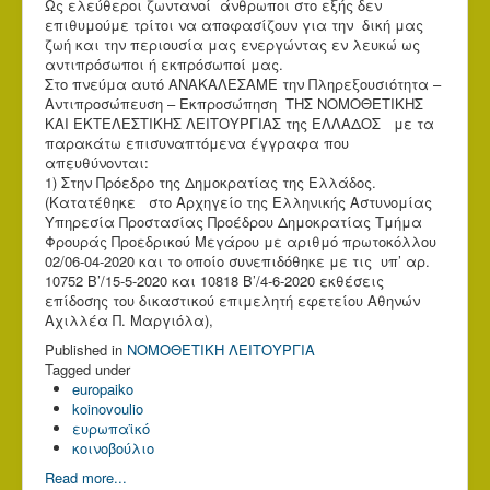
Ως ελεύθεροι ζωντανοί άνθρωποι στο εξής δεν
επιθυμούμε τρίτοι να αποφασίζουν για την δική μας
ζωή και την περιουσία μας ενεργώντας εν λευκώ ως
αντιπρόσωποι ή εκπρόσωποί μας.
Στο πνεύμα αυτό ΑΝΑΚΑΛΕΣΑΜΕ την Πληρεξουσιότητα –
Αντιπροσώπευση – Εκπροσώπηση ΤΗΣ ΝΟΜΟΘΕΤΙΚΗΣ
ΚΑΙ ΕΚΤΕΛΕΣΤΙΚΗΣ ΛΕΙΤΟΥΡΓΙΑΣ της ΕΛΛΑΔΟΣ με τα
παρακάτω επισυναπτόμενα έγγραφα που
απευθύνονται:
1) Στην Πρόεδρο της Δημοκρατίας της Ελλάδος.
(Κατατέθηκε στο Αρχηγείο της Ελληνικής Αστυνομίας
Υπηρεσία Προστασίας Προέδρου Δημοκρατίας Τμήμα
Φρουράς Προεδρικού Μεγάρου με αριθμό πρωτοκόλλου
02/06-04-2020 και το οποίο συνεπιδόθηκε με τις υπ’ αρ.
10752 Β’/15-5-2020 και 10818 Β’/4-6-2020 εκθέσεις
επίδοσης του δικαστικού επιμελητή εφετείου Αθηνών
Αχιλλέα Π. Μαργιόλα),
Published in
ΝΟΜΟΘΕΤΙΚΗ ΛΕΙΤΟΥΡΓΙΑ
Tagged under
europaiko
koinovoulio
ευρωπαϊκό
κοινοβούλιο
Read more...