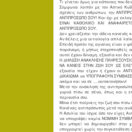
Τι γίνεται όμως για κάποιους που δε
Σύμφωνα λοιπόν με τον Αστικό Κώδι
σχέσεις των ανθρώπων, την ΑΝΤΙΠ
ΑΝΤΙΠΡΟΣΩΠΟ ΣΟΥ! Και όχι με εκλογέ
ΕΙΝΑΙ ΚΑΘΟΛΙΚΟ ΚΑΙ ΑΝΑΦΑΙΡΕ
ΑΝΤΙΠΡΟΣΩΠΟ ΣΟΥ.
Δεν χρειάζεσαι την άδεια κανενός κ
Αν θέλεις μια αιτιολογία απλά λα
Επειδή προϊόν της αγνοίας είναι ο φ
παράνομη, ή μήπως στοχοποιηθείς α
αυτοί έχουν δύναμη, εξουσία και δεν
Η ΔΗΛΩΣΗ ΑΝΑΚΛΗΣΗΣ ΠΛΗΡΕΞΟΥΣΙΟ
ΝΑ ΚΑΝΕΙΣ ΣΤΗΝ ΖΩΗ ΣΟΥ ΩΣ ΕΛΕΥ
εξουσία που είχαν ή έχουν οι ΑΝΤ
ΔΙΚΑΙΩΜΑ να ΥΠΟΓΡΑΦΟΥΝ ΣΥΜΒΑΣΕΙ
ακόμα και να σε ….αυτοκτονήσουν!
Μετά την ανάκληση της αντιπροσώπε
γυρνά πίσω σε σένα, όπως και η επ
περιουσία σου.
Μόνο έτσι παίρνεις την ζωή σου πίσω
Κανένας αντιπρόσωπος μετά την ανά
Η Ασυλία του ίσχυε όσο τον είχες Αν
να υπογράψει καμία ΝΟΜΙΜΗ ΣΥΜΒΑΣ
δεν μπορεί να δημιουργηθεί στην 
υπογραφτεί χωρίς την συγκατάθεση σου