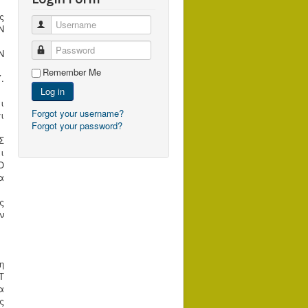
ς
Username
Ν
Password
Ν
Remember Me
.
Log in
ι
Forgot your username?
ι
Forgot your password?
Σ
ι
Ο
α
ς
ν
η
T
α
ς