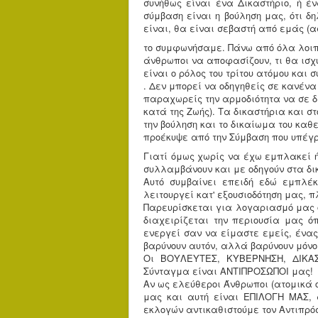
συνήθως είναι ένα Δικαστήριο, ή έν
σύμβαση είναι η βούληση μας, ότι δη
είναι, θα είναι σεβαστή από εμάς (α
το συμφωνήσαμε. Πάνω από όλα λοιπ
άνθρωποι να αποφασίζουν, τι θα ισχύ
είναι ο ρόλος του τρίτου ατόμου και 
. Δεν μπορεί να οδηγηθείς σε κανένα
παραχωρείς την αρμοδιότητα να σε δ
κατά της Ζωής). Τα δικαστήρια και 
την βούληση και το δικαίωμα του κα
προέκυψε από την Σύμβαση που υπέγ
Γιατί όμως χωρίς να έχω εμπλακεί 
συλλαμβάνουν και με οδηγούν στα δι
Αυτό συμβαίνει επειδή εδώ εμπλέ
λειτουργεί κατ' εξουσιοδότηση μας, π
Παρευρίσκεται για λογαριασμό μας ό
διαχειρίζεται την περιουσία μας ό
ενεργεί σαν να είμαστε εμείς, ένας
βαρύνουν αυτόν, αλλά βαρύνουν μόνο
Οι ΒΟΥΛΕΥΤΕΣ, ΚΥΒΕΡΝΗΣΗ, ΔΙΚΑ
Σύνταγμα είναι ΑΝΤΙΠΡΟΣΩΠΟΙ μας!
Αν ως ελεύθεροι Άνθρωποι (ατομικά 
μας και αυτή είναι ΕΠΙΛΟΓΗ ΜΑΣ, 
εκλογών αντικαθιστούμε τον Αντιπρ