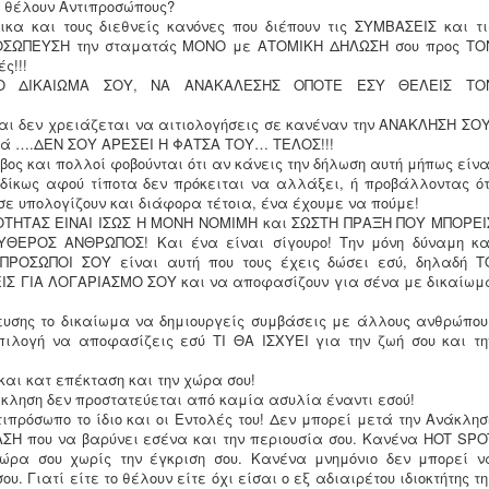
ν θέλουν Αντιπροσώπους?
κα και τους διεθνείς κανόνες που διέπουν τις ΣΥΜΒΑΣΕΙΣ και τι
ΡΟΣΩΠΕΥΣΗ την σταματάς ΜΟΝΟ με ΑΤΟΜΙΚΗ ΔΗΛΩΣΗ σου προς ΤΟ
ς!!!
ΤΟ ΔΙΚΑΙΩΜΑ ΣΟΥ, ΝΑ ΑΝΑΚΑΛΕΣΗΣ ΟΠΟΤΕ ΕΣΥ ΘΕΛΕΙΣ ΤΟ
αι δεν χρειάζεται να αιτιολογήσεις σε κανέναν την ΑΝΑΚΛΗΣΗ ΣΟΥ
ϊκά ….ΔΕΝ ΣΟΥ ΑΡΕΣΕΙ Η ΦΑΤΣΑ ΤΟΥ… ΤΕΛΟΣ!!!
όβος και πολλοί φοβούνται ότι αν κάνεις την δήλωση αυτή μήπως είνα
δίκως αφού τίποτα δεν πρόκειται να αλλάξει, ή προβάλλοντας ότ
 σε υπολογίζουν και διάφορα τέτοια, ένα έχουμε να πούμε!
ΤΗΤΑΣ ΕΙΝΑΙ ΙΣΩΣ Η ΜΟΝΗ ΝΟΜΙΜΗ και ΣΩΣΤΗ ΠΡΑΞΗ ΠΟΥ ΜΠΟΡΕΙ
ΘΕΡΟΣ ΑΝΘΡΩΠΟΣ! Και ένα είναι σίγουρο! Την μόνη δύναμη κα
ΙΠΡΟΣΩΠΟΙ ΣΟΥ είναι αυτή που τους έχεις δώσει εσύ, δηλαδή Τ
Σ ΓΙΑ ΛΟΓΑΡΙΑΣΜΟ ΣΟΥ και να αποφασίζουν για σένα με δικαίωμ
υσης το δικαίωμα να δημιουργείς συμβάσεις με άλλους ανθρώπου
ιλογή να αποφασίζεις εσύ ΤΙ ΘΑ ΙΣΧΥΕΙ για την ζωή σου και τη
 και κατ επέκταση και την χώρα σου!
κληση δεν προστατεύεται από καμία ασυλία έναντι εσού!
τιπρόσωπο το ίδιο και οι Εντολές του! Δεν μπορεί μετά την Ανάκλησ
Η που να βαρύνει εσένα και την περιουσία σου. Κανένα HOT SPO
χώρα σου χωρίς την έγκριση σου. Κανένα μνημόνιο δεν μπορεί ν
. Γιατί είτε το θέλουν είτε όχι είσαι ο εξ αδιαιρέτου ιδιοκτήτης τη