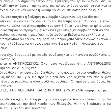
α άτομο. Το σημαντικότερο στην εμπλοκή του τρίτου ατόμου σε μι
λαδή την απόφαση της κρίσης του τρίτου ατόμου αυτού, όποια και ν
σχέτως αν είναι δίκαιη ή άδικη) θα είναι σεβαστή επειδή εμείς
όν, υπερισχύει η βούληση των συμβαλλόμενων, ως ελεύθεροι
σει και τι δεν θα ισχύσει. Αυτό που θέλουμε να επισημάνουμε εδώ
συγκεκριμένα του Δικαστηρίου που συνηθίζεται να είναι το τρίτο μέρο
 δικαστήριο αν προηγουμένως δεν έχει υπάρξει σύμβαση που να του
ικάσει και να σε τιμωρήσει. (εξαιρούνται βέβαια τα εγκλήματα
στο παρελθόν αλλά και σήμερα, δεν παράγουν Δίκαιο αλλά εκτελού
θενός, ελεύθερα να αποφασίσει πως θα επιλυθεί η διαφορά που
ραψε.
ή να έχω δεσμευτεί με καμία σύμβαση και με κανένα συμβόλαιο, μ
καστήρια;
κεται ο ΑΝΤΙΠΡΟΣΩΠΟΣ. Όλοι μας νομίζουμε ότι ο ΑΝΤΙΠΡΟΣΩΠΟ
λην δεν είναι όμως έτσι !
που θέλει, αποφασίζει ότι θέλει, υπογράφει όποια σύμβαση θέλει
πως θέλει και για τις πράξεις του δεν χρειάζεται την άδειά μας
 ένας ξεχωριστά, ή όλοι μαζί ως ομάδες.. Οι πράξεις του όμως, δε
 εσένα.
ΣΤΕΣ, ΠΕΡΙΦΕΡΕΙΑΚΑ ΚΑΙ ΔΗΜΟΤΙΚΑ ΣΥΜΒΟΥΛΙΑ σύμφωνα με τ
ο κάθε ένας) η Βούλησή μας είναι να έχουμε Αντιπροσώπους στην Ζω
ακολουθούμε την διαδικασία των Εκλογών. Με την διαδικασία τω
όσωπο με άλλον Αντιπρόσωπο.