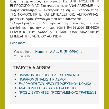
ζωή ενεργώντας εν λευκώ ΩΣ ΑΝΤΙΠΡΟΣΩΠΟΙ Ή
ΕΚΠΡΟΣΩΠΟΙ ΜΑΣ. Στο πνεύμα αυτό ΑΝΑΚΑΛΕΣΑΜΕ την
Πληρεξουσιότητα – Αντιπροσώπευση – Εκπροσώπηση
ΤΗΣ ΝΟΜΟΘΕΤΙΚΗΣ ΚΑΙ ΕΚΤΕΛΕΣΤΙΚΗΣ ΛΕΙΤΟΥΡΓΙΑΣ
με τα υπ. Αριθ. έγγραφα που απευθύνονται:
1) Στην Πρόεδρο της Δημοκρατίας της Ελλάδος το οποίο
επιδόθηκε με την υπ. αρ. 10818 Β/4-56-2020 ΕΚΘΕΣΗ
ΕΠΙΔΟΣΗΣ ΤΟΥ ΑΧΙΛΛΕΑ Π. ΜΑΡΓΙΟΛΑ ΔΙΚΑΣΤΙΚΟΥ
ΕΠΙΜΕΛΗΤΗ ΕΦΕΤΕΙΟΥ ΑΘΗΝΩΝ).
Read more...
You are here:
Home
Α.Α.Δ.Ε. (ΕΦΟΡΙΑ)
συμβουλιο
ΤΕΛΕΥΤΑΙΑ ΑΡΘΡΑ
ΠΑΡΑΝΟΜΟΙ ΟΛΟΙ ΟΙ ΠΛΕΙΣΤΗΡΙΑΣΜΟΙ
ΠΑΡΑΝΟΜΟΙ ΠΛΕΙΣΤΗΡΙΑΣΜΟΙ
ΕΦΑΡΜΟΓΗ ΤΟΥ ΝΕΟΥ ΠΤΩΧΕΥΤΙΚΟΥ ΚΩΔΙΚΑ
ΑΝΑΣΤΟΛΗ ΕΡΓΑΣΙΑΣ ΣΤΟ ΔΗΜΟΣΙΟ
ΠΡΟΣ ΔΙΕΥΘΥΝΤΕΣ, ΠΡΟΪΣΤΑΜΕΝΟΥΣ ΤΡΑΠΕΖΩΝ