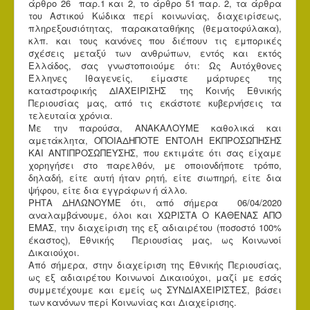
άρθρο 26 παρ.1 και 2, το άρθρο 51 παρ. 2, τα άρθρα
του Αστικού Κώδικα περί κοινωνίας, διαχειρίσεως,
πληρεξουσιότητας, παρακαταθήκης (θεματοφύλακα),
κλπ. και τους κανόνες που διέπουν τις εμπορικές
σχέσεις μεταξύ των ανθρώπων, εντός και εκτός
Ελλάδος, σας γνωστοποιούμε ότι: Ως Aυτόχθονες
Έλληνες Iθαγενείς, είμαστε μάρτυρες της
καταστροφικής ΔΙΑΧΕΙΡΙΣΗΣ της Κοινής Εθνικής
Περιουσίας μας, από τις εκάστοτε κυβερνήσεις τα
τελευταία χρόνια.
Με την παρούσα, ΑΝΑΚΑΛΟΥΜΕ καθολικά και
αμετάκλητα, ΟΠΟΙΑΔΗΠΟΤΕ ΕΝΤΟΛΗ ΕΚΠΡΟΣΩΠΗΣΗΣ
ΚΑΙ ΑΝΤΙΠΡΟΣΩΠΕΥΣΗΣ, που εκτιμάτε ότι σας είχαμε
χορηγήσει στο παρελθόν, με οποιονδήποτε τρόπο,
δηλαδή, είτε αυτή ήταν ρητή, είτε σιωπηρή, είτε δια
ψήφου, είτε δια εγγράφων ή άλλο.
ΡΗΤΑ ΔΗΛΩΝΟΥΜΕ ότι, από σήμερα 06/04/2020
αναλαμβάνουμε, όλοι και ΧΩΡΙΣΤΑ Ο ΚΑΘΕΝΑΣ ΑΠΌ
ΕΜΑΣ, την διαχείριση της εξ αδιαιρέτου (ποσοστό 100%
έκαστος), Εθνικής Περιουσίας μας, ως Κοινωνοί
Δικαιούχοι.
Από σήμερα, στην διαχείριση της Εθνικής Περιουσίας,
ως εξ αδιαιρέτου Κοινωνοί Δικαιούχοι, μαζί με εσάς
συμμετέχουμε και εμείς ως ΣΥΝΔΙΑΧΕΙΡΙΣΤΕΣ, βάσει
των κανόνων περί Κοινωνίας και Διαχείρισης.