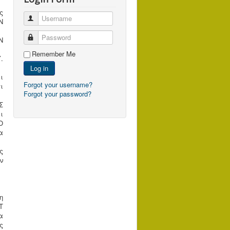
ς
Username
Ν
Password
Ν
Remember Me
.
Log in
ι
Forgot your username?
ι
Forgot your password?
Σ
ι
Ο
α
ς
ν
η
T
α
ς