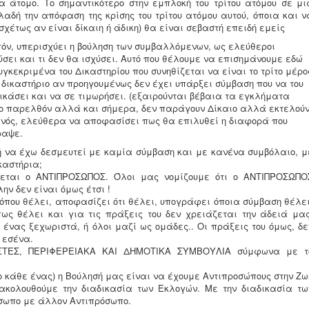
α άτομο. Το σημαντικότερο στην εμπλοκή του τρίτου ατόμου σε μι
λαδή την απόφαση της κρίσης του τρίτου ατόμου αυτού, όποια και ν
σχέτως αν είναι δίκαιη ή άδικη) θα είναι σεβαστή επειδή εμείς
όν, υπερισχύει η βούληση των συμβαλλόμενων, ως ελεύθεροι
σει και τι δεν θα ισχύσει. Αυτό που θέλουμε να επισημάνουμε εδώ
συγκεκριμένα του Δικαστηρίου που συνηθίζεται να είναι το τρίτο μέρο
 δικαστήριο αν προηγουμένως δεν έχει υπάρξει σύμβαση που να του
ικάσει και να σε τιμωρήσει. (εξαιρούνται βέβαια τα εγκλήματα
στο παρελθόν αλλά και σήμερα, δεν παράγουν Δίκαιο αλλά εκτελού
θενός, ελεύθερα να αποφασίσει πως θα επιλυθεί η διαφορά που
ραψε.
ή να έχω δεσμευτεί με καμία σύμβαση και με κανένα συμβόλαιο, μ
καστήρια;
κεται ο ΑΝΤΙΠΡΟΣΩΠΟΣ. Όλοι μας νομίζουμε ότι ο ΑΝΤΙΠΡΟΣΩΠΟ
λην δεν είναι όμως έτσι !
που θέλει, αποφασίζει ότι θέλει, υπογράφει όποια σύμβαση θέλει
πως θέλει και για τις πράξεις του δεν χρειάζεται την άδειά μας
 ένας ξεχωριστά, ή όλοι μαζί ως ομάδες.. Οι πράξεις του όμως, δε
 εσένα.
ΣΤΕΣ, ΠΕΡΙΦΕΡΕΙΑΚΑ ΚΑΙ ΔΗΜΟΤΙΚΑ ΣΥΜΒΟΥΛΙΑ σύμφωνα με τ
ο κάθε ένας) η Βούλησή μας είναι να έχουμε Αντιπροσώπους στην Ζω
ακολουθούμε την διαδικασία των Εκλογών. Με την διαδικασία τω
όσωπο με άλλον Αντιπρόσωπο.