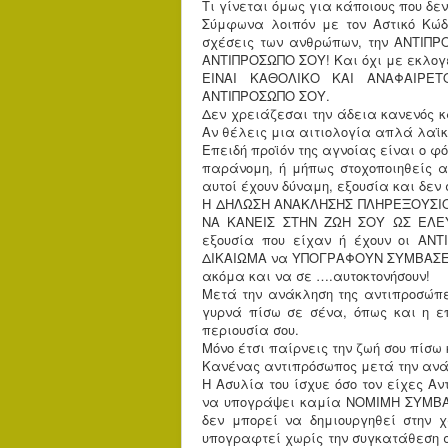
Τι γίνεται όμως για κάποιους που δε
Σύμφωνα λοιπόν με τον Αστικό Κώδι
σχέσεις των ανθρώπων, την ΑΝΤΙΠ
ΑΝΤΙΠΡΟΣΩΠΟ ΣΟΥ! Και όχι με εκλογέ
ΕΙΝΑΙ ΚΑΘΟΛΙΚΟ ΚΑΙ ΑΝΑΦΑΙΡΕ
ΑΝΤΙΠΡΟΣΩΠΟ ΣΟΥ.
Δεν χρειάζεσαι την άδεια κανενός κ
Αν θέλεις μια αιτιολογία απλά λα
Επειδή προϊόν της αγνοίας είναι ο φ
παράνομη, ή μήπως στοχοποιηθείς α
αυτοί έχουν δύναμη, εξουσία και δεν
Η ΔΗΛΩΣΗ ΑΝΑΚΛΗΣΗΣ ΠΛΗΡΕΞΟΥΣΙΟ
ΝΑ ΚΑΝΕΙΣ ΣΤΗΝ ΖΩΗ ΣΟΥ ΩΣ ΕΛΕΥ
εξουσία που είχαν ή έχουν οι ΑΝΤ
ΔΙΚΑΙΩΜΑ να ΥΠΟΓΡΑΦΟΥΝ ΣΥΜΒΑΣΕΙ
ακόμα και να σε ….αυτοκτονήσουν!
Μετά την ανάκληση της αντιπροσώπε
γυρνά πίσω σε σένα, όπως και η επ
περιουσία σου.
Μόνο έτσι παίρνεις την ζωή σου πίσω
Κανένας αντιπρόσωπος μετά την ανά
Η Ασυλία του ίσχυε όσο τον είχες Αν
να υπογράψει καμία ΝΟΜΙΜΗ ΣΥΜΒΑΣ
δεν μπορεί να δημιουργηθεί στην 
υπογραφτεί χωρίς την συγκατάθεση σου