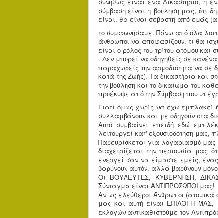
συνήθως είναι ένα Δικαστήριο, ή έν
σύμβαση είναι η βούληση μας, ότι δη
είναι, θα είναι σεβαστή από εμάς (α
το συμφωνήσαμε. Πάνω από όλα λοιπ
άνθρωποι να αποφασίζουν, τι θα ισχύ
είναι ο ρόλος του τρίτου ατόμου και 
. Δεν μπορεί να οδηγηθείς σε κανένα
παραχωρείς την αρμοδιότητα να σε δ
κατά της Ζωής). Τα δικαστήρια και 
την βούληση και το δικαίωμα του κα
προέκυψε από την Σύμβαση που υπέγ
Γιατί όμως χωρίς να έχω εμπλακεί 
συλλαμβάνουν και με οδηγούν στα δι
Αυτό συμβαίνει επειδή εδώ εμπλέ
λειτουργεί κατ' εξουσιοδότηση μας, π
Παρευρίσκεται για λογαριασμό μας ό
διαχειρίζεται την περιουσία μας ό
ενεργεί σαν να είμαστε εμείς, ένας
βαρύνουν αυτόν, αλλά βαρύνουν μόνο
Οι ΒΟΥΛΕΥΤΕΣ, ΚΥΒΕΡΝΗΣΗ, ΔΙΚΑ
Σύνταγμα είναι ΑΝΤΙΠΡΟΣΩΠΟΙ μας!
Αν ως ελεύθεροι Άνθρωποι (ατομικά 
μας και αυτή είναι ΕΠΙΛΟΓΗ ΜΑΣ, 
εκλογών αντικαθιστούμε τον Αντιπρ