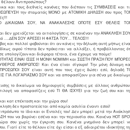
ν θέλουν Αντιπροσώπους?
κα και τους διεθνείς κανόνες που διέπουν τις ΣΥΜΒΑΣΕΙΣ και τι
ΡΟΣΩΠΕΥΣΗ την σταματάς ΜΟΝΟ με ΑΤΟΜΙΚΗ ΔΗΛΩΣΗ σου προς ΤΟ
ς!!!
ΤΟ ΔΙΚΑΙΩΜΑ ΣΟΥ, ΝΑ ΑΝΑΚΑΛΕΣΗΣ ΟΠΟΤΕ ΕΣΥ ΘΕΛΕΙΣ ΤΟ
αι δεν χρειάζεται να αιτιολογήσεις σε κανέναν την ΑΝΑΚΛΗΣΗ ΣΟΥ
ϊκά ….ΔΕΝ ΣΟΥ ΑΡΕΣΕΙ Η ΦΑΤΣΑ ΤΟΥ… ΤΕΛΟΣ!!!
όβος και πολλοί φοβούνται ότι αν κάνεις την δήλωση αυτή μήπως είνα
δίκως αφού τίποτα δεν πρόκειται να αλλάξει, ή προβάλλοντας ότ
 σε υπολογίζουν και διάφορα τέτοια, ένα έχουμε να πούμε!
ΤΗΤΑΣ ΕΙΝΑΙ ΙΣΩΣ Η ΜΟΝΗ ΝΟΜΙΜΗ και ΣΩΣΤΗ ΠΡΑΞΗ ΠΟΥ ΜΠΟΡΕΙ
ΘΕΡΟΣ ΑΝΘΡΩΠΟΣ! Και ένα είναι σίγουρο! Την μόνη δύναμη κα
ΙΠΡΟΣΩΠΟΙ ΣΟΥ είναι αυτή που τους έχεις δώσει εσύ, δηλαδή Τ
Σ ΓΙΑ ΛΟΓΑΡΙΑΣΜΟ ΣΟΥ και να αποφασίζουν για σένα με δικαίωμ
υσης το δικαίωμα να δημιουργείς συμβάσεις με άλλους ανθρώπου
ιλογή να αποφασίζεις εσύ ΤΙ ΘΑ ΙΣΧΥΕΙ για την ζωή σου και τη
 και κατ επέκταση και την χώρα σου!
κληση δεν προστατεύεται από καμία ασυλία έναντι εσού!
τιπρόσωπο το ίδιο και οι Εντολές του! Δεν μπορεί μετά την Ανάκλησ
Η που να βαρύνει εσένα και την περιουσία σου. Κανένα HOT SPO
χώρα σου χωρίς την έγκριση σου. Κανένα μνημόνιο δεν μπορεί ν
. Γιατί είτε το θέλουν είτε όχι είσαι ο εξ αδιαιρέτου ιδιοκτήτης τη