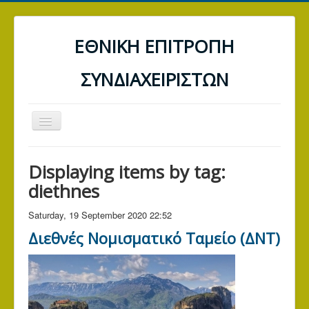
ΕΘΝΙΚΗ ΕΠΙΤΡΟΠΗ
ΣΥΝΔΙΑΧΕΙΡΙΣΤΩΝ
Toggle
Navigation
ΑΡΧΙΚΗ
Displaying items by tag:
ΤΡΑΠΕΖΕΣ
diethnes
ΔΕΗ
Saturday, 19 September 2020 22:52
Α.Α.Δ.Ε. (ΕΦΟΡΙΑ)
Διεθνές Νομισματικό Ταμείο (ΔΝΤ)
ΓΕΝΙΚΑ ΑΡΘΡΑ
ΕΠΙΚΟΙΝΩΝΙΑ