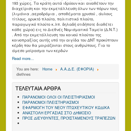
193 χώρες. Τα κράτη αυτά ιδρύουν και αναθέτουν την
διαχείριση και την εκμετάλλευση όλων των πόρων τους
(λιμάνια ,αεροδρόμια , αποθέματα χρυσού , άυλους
τίτλους, ορυκτό πλούτο, πολιτιστικό πλούτο,
παραγωγικό πλούτο κ.λπ. δηλαδή οτιδήποτε διαθέτει
κάθε χώρα) εις το Διεθνές Νομισματικό Ταμείο (Δ.Ν.Τ.)
. Από την εκμετάλλευση του κοινού πλούτου της
κοινοπραξίας αυτής υπό την αιγίδα του ΔΝΤ προκύπτουν
κέρδη που θα μοιράζονται στους ανθρώπους. Για το
άμεσο μοίρασμα των κερδών
Read more...
You are here:
Home
Α.Α.Δ.Ε. (ΕΦΟΡΙΑ)
diethnes
ΤΕΛΕΥΤΑΙΑ ΑΡΘΡΑ
ΠΑΡΑΝΟΜΟΙ ΟΛΟΙ ΟΙ ΠΛΕΙΣΤΗΡΙΑΣΜΟΙ
ΠΑΡΑΝΟΜΟΙ ΠΛΕΙΣΤΗΡΙΑΣΜΟΙ
ΕΦΑΡΜΟΓΗ ΤΟΥ ΝΕΟΥ ΠΤΩΧΕΥΤΙΚΟΥ ΚΩΔΙΚΑ
ΑΝΑΣΤΟΛΗ ΕΡΓΑΣΙΑΣ ΣΤΟ ΔΗΜΟΣΙΟ
ΠΡΟΣ ΔΙΕΥΘΥΝΤΕΣ, ΠΡΟΪΣΤΑΜΕΝΟΥΣ ΤΡΑΠΕΖΩΝ